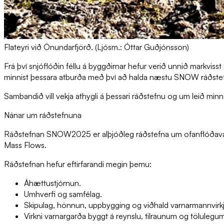
Flateyri við Önundarfjörð. (Ljósm.: Óttar Guðjónsson)
Frá því snjóflóðin féllu á byggðirnar hefur verið unnið markvis
minnist þessara atburða með því að halda næstu SNOW ráðstefnu
Sambandið vill vekja athygli á þessari ráðstefnu og um leið mi
Nánar um ráðstefnuna
Ráðstefnan SNOW2025 er alþjóðleg ráðstefna um ofanflóðavarn
Mass Flows.
Ráðstefnan hefur eftirfarandi megin þemu:
Áhættustjórnun.
Umhverfi og samfélag.
Skipulag, hönnun, uppbygging og viðhald varnarmannvirkj
Virkni varnargarða byggt á reynslu, tilraunum og tölule