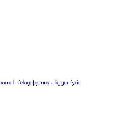
mál í félagsþjónustu liggur fyrir