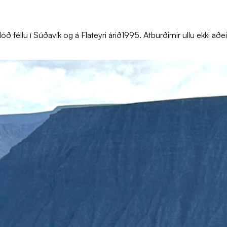
óð féllu í Súðavík og á Flateyri árið1995. Atburðirnir ullu ekki a