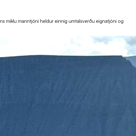
ðeins miklu manntjóni heldur einnig umtalsverðu eignatjóni og