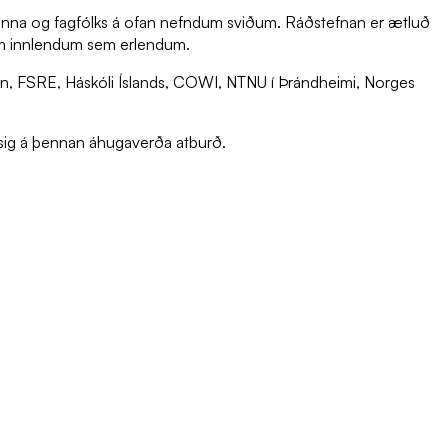
amanna og fagfólks á ofan nefndum sviðum. Ráðstefnan er ætluð
nnum innlendum sem erlendum.
ofun, FSRE, Háskóli Íslands, COWI, NTNU í Þrándheimi, Norges
á sig á þennan áhugaverða atburð.