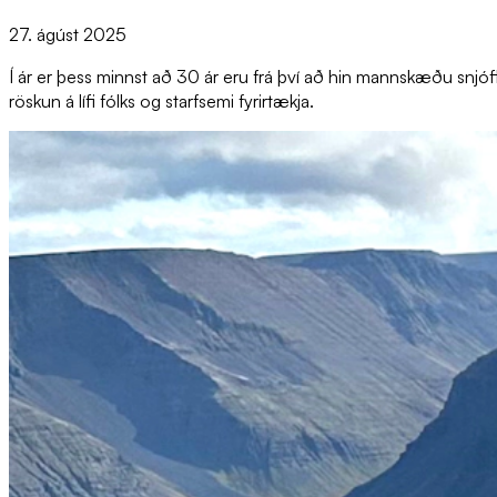
27. ágúst 2025
Í ár er þess minnst að 30 ár eru frá því að hin mannskæðu snjófl
röskun á lífi fólks og starfsemi fyrirtækja.