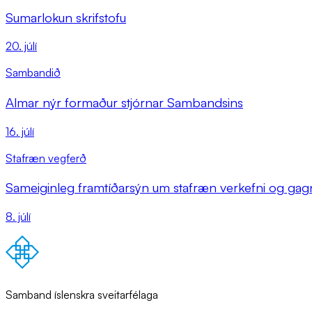
Sumarlokun skrifstofu
20. júlí
Sambandið
Almar nýr formaður stjórnar Sambandsins
16. júlí
Stafræn vegferð
Sameiginleg framtíðarsýn um stafræn verkefni og gagna
8. júlí
Samband íslenskra sveitarfélaga