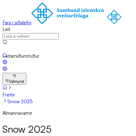
Fara í aðalefni
Leit
Leitarniðurstöður
Valmynd
Fréttir
Snow 2025
Almannavarnir
Snow 2025