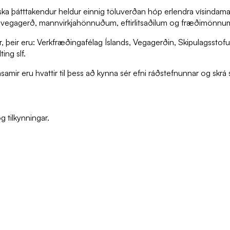
enska þátttakendur heldur einnig töluverðan hóp erlendra vísind
væða, vegagerð, mannvirkjahönnuðum, eftirlitsaðilum og fræðimö
ar, þeir eru: Verkfræðingafélag Íslands, Vegagerðin, Skipulagsst
ing slf.
samir eru hvattir til þess að kynna sér efni ráðstefnunnar og skr
g tilkynningar.