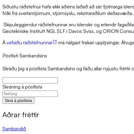
Síðustu ráðstefnur hafa ekki aðeins laðað að sér fjölmarga ísl
fólki frá sveitarstjórnum, stjórnsýslu, rekstraraðilum skíðas
Skipuleggjendur ráðstefnunnar eru íslenskir og erlendir fagaðil
Geotekniske Institutt NGI, SLF í Davos Sviss, og ORION Consult
Á
vefsíðu ráðstefnunnar
má nálgast frekari upplýsingar. Áhuga
Póstlisti Sambandsins
Skráðu þig á póstlista Sambandsins og fáðu allar nýjustu fréttir o
Skráning á póstlista
Skrá á póstlista
Aðrar fréttir
Sambandið