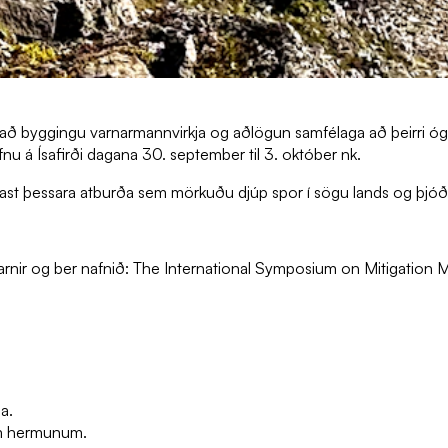
st að byggingu varnarmannvirkja og aðlögun samfélaga að þeirri óg
 á Ísafirði dagana 30. september til 3. október nk.
nnast þessara atburða sem mörkuðu djúp spor í sögu lands og þjóð
ir og ber nafnið: The International Symposium on Mitigation M
a.
gum hermunum.