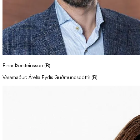
Einar Þorsteinsson (B)
Varamaður: Árelía Eydís Guðmundsdóttir (B)