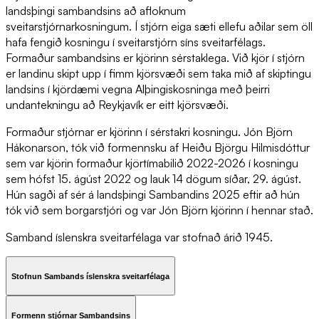
landsþingi sambandsins að afloknum
sveitarstjórnarkosningum. Í stjórn eiga sæti ellefu aðilar sem öll
hafa fengið kosningu í sveitarstjórn síns sveitarfélags.
Formaður sambandsins er kjörinn sérstaklega. Við kjör í stjórn
er landinu skipt upp í fimm kjörsvæði sem taka mið af skiptingu
landsins í kjördæmi vegna Alþingiskosninga með þeirri
undantekningu að Reykjavík er eitt kjörsvæði.
Formaður stjórnar er kjörinn í sérstakri kosningu.
Jón Björn
Hákonarson
, tók við formennsku af Heiðu Björgu Hilmisdóttur
sem var kjörin formaður kjörtímabilið 2022-2026 í kosningu
sem hófst 15. ágúst 2022 og lauk 14 dögum síðar, 29. ágúst.
Hún sagði af sér á landsþingi Sambandins 2025 eftir að hún
tók við sem borgarstjóri og var Jón Björn kjörinn í hennar stað.
Samband íslenskra sveitarfélaga var stofnað árið 1945.
Stofnun Sambands íslenskra sveitarfélaga
Formenn stjórnar Sambandsins