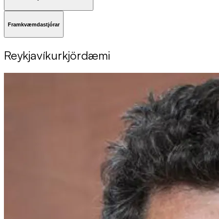
Framkvæmdastjórar
Reykja­vík­ur­kjör­dæmi