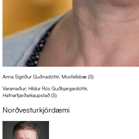
Anna Sigríður Guðnadóttir, Mosfellsbæ (S)
Varamaður: Hildur Rós Guðbjargardóttir,
Hafnarfjarðarkaupstað (S)
Norð­vest­ur­kjör­dæmi