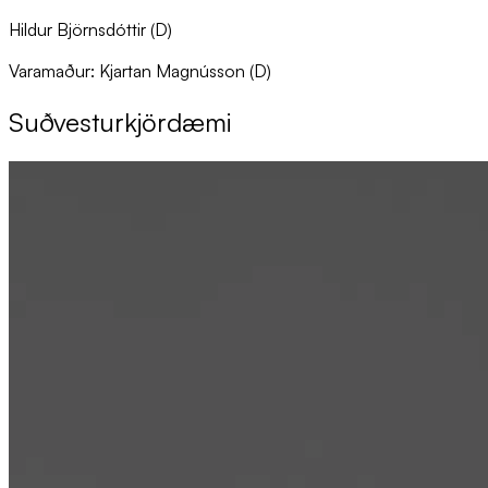
Hildur Björnsdóttir (D)
Varamaður: Kjartan Magnússon (D)
Suð­vest­ur­kjör­dæmi