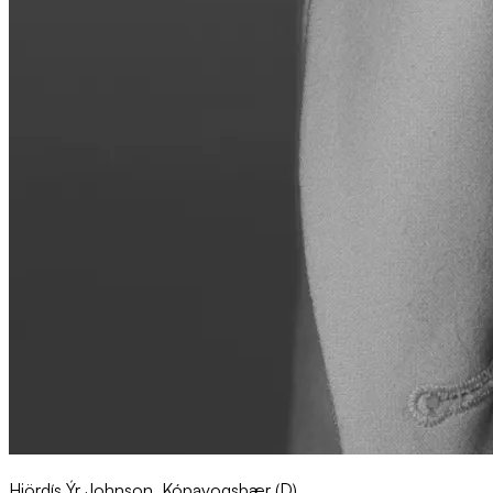
Hjördís Ýr Johnson, Kópavogsbær (D)