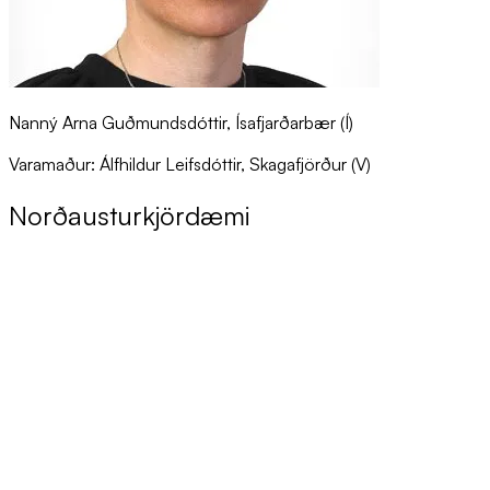
Nanný Arna Guðmundsdóttir, Ísafjarðarbær (Í)
Varamaður: Álfhildur Leifsdóttir, Skagafjörður (V)
Norð­aust­ur­kjör­dæmi