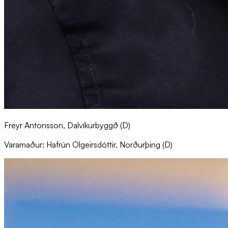
Freyr Antonsson, Dalvíkurbyggð (D)
Varamaður: Hafrún Olgeirsdóttir, Norðurþing (D)