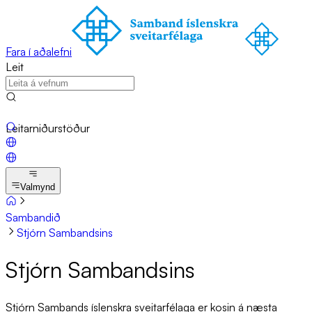
Fara í aðalefni
Leit
Leitarniðurstöður
Valmynd
Sambandið
Stjórn Sambandsins
Stjórn Sam­bands­ins
Stjórn Sambands íslenskra sveitarfélaga er kosin á næsta