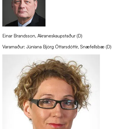
Einar Brandsson, Akraneskaupstaður (D)
Varamaður: Júníana Björg Óttarsdóttir, Snæfellsbæ (D)