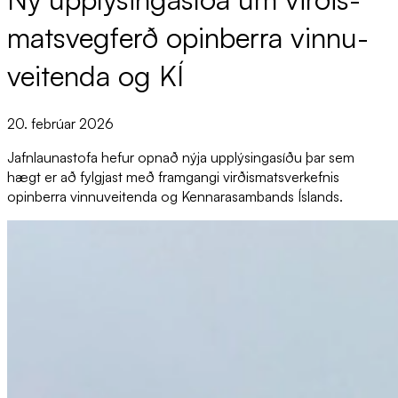
mats­veg­ferð op­in­berra vinnu­
veit­enda og KÍ
20. febrúar 2026
Jafnlaunastofa hefur opnað nýja upplýsingasíðu þar sem
hægt er að fylgjast með framgangi virðismatsverkefnis
opinberra vinnuveitenda og Kennarasambands Íslands.