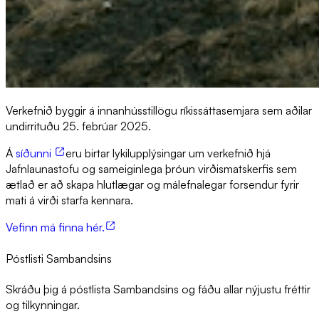
Verkefnið byggir á innanhússtillögu ríkissáttasemjara sem aðilar
undirrituðu 25. febrúar 2025.
Á
síðunni
eru birtar lykilupplýsingar um verkefnið hjá
Jafnlaunastofu og sameiginlega þróun virðismatskerfis sem
ætlað er að skapa hlutlægar og málefnalegar forsendur fyrir
mati á virði starfa kennara.
Vefinn má finna hér.
Póstlisti Sambandsins
Skráðu þig á póstlista Sambandsins og fáðu allar nýjustu fréttir
og tilkynningar.