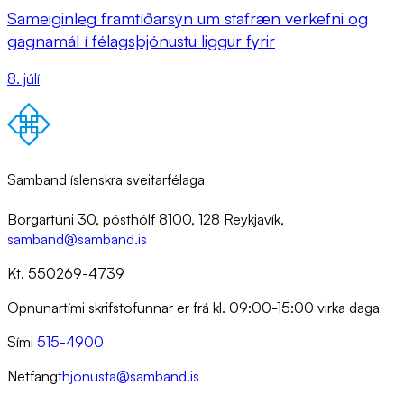
Sameiginleg framtíðarsýn um stafræn verkefni og
gagnamál í félagsþjónustu liggur fyrir
8. júlí
Samband íslenskra sveitarfélaga
Borgartúni 30, pósthólf 8100, 128 Reykjavík,
samband@samband.is
Kt. 550269-4739
Opnunartími skrifstofunnar er frá kl. 09:00-15:00 virka daga
Sími
515-4900
Netfang
thjonusta@samband.is