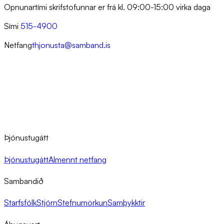
Opnunartími skrifstofunnar er frá kl. 09:00-15:00 virka daga
Sími
515-4900
Netfang
thjonusta@samband.is
Þjónustugátt
Þjónustugátt
Almennt netfang
Sambandið
Starfsfólk
Stjórn
Stefnumörkun
Samþykktir