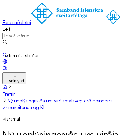
Fara í aðalefni
Leit
Leitarniðurstöður
Valmynd
Fréttir
Ný upplýsingasíða um virðismatsvegferð opinberra
vinnuveitenda og KÍ
Kjaramál
Ný upp­lýs­inga­síða um virð­is­