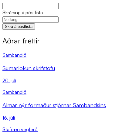
Skráning á póstlista
Skrá á póstlista
Aðrar fréttir
Sambandið
Sumarlokun skrifstofu
20. júlí
Sambandið
Almar nýr formaður stjórnar Sambandsins
16. júlí
Stafræn vegferð