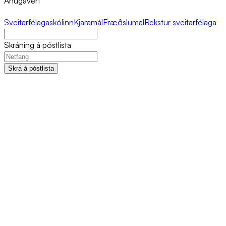
Áhugavert
Sveitarfélagaskólinn
Kjaramál
Fræðslumál
Rekstur sveitarfélaga
Skráning á póstlista
Skrá á póstlista