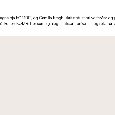
agna hjá KOMBIT, og Camilla Kragh, skrifstofustjóri velferðar og g
rósku, en KOMBIT er sameiginlegt stafrænt þróunar- og rekstrarfé