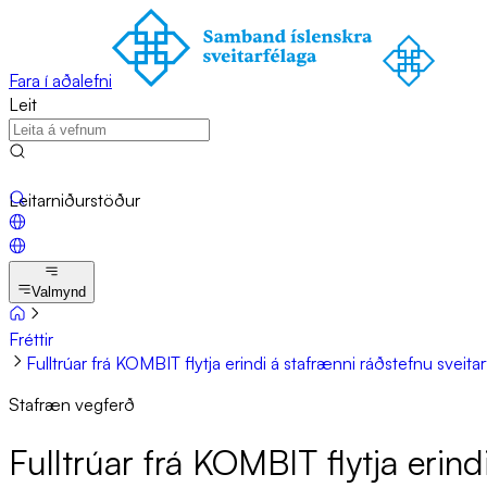
Fara í aðalefni
Leit
Leitarniðurstöður
Valmynd
Fréttir
Fulltrúar frá KOMBIT flytja erindi á stafrænni ráðstefnu sveita
Stafræn vegferð
Full­trú­ar frá KOMBIT flytja er­indi