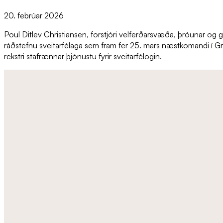
20. febrúar 2026
Poul Ditlev Christiansen, forstjóri velferðarsvæða, þróunar og g
ráðstefnu sveitarfélaga sem fram fer 25. mars næstkomandi í G
rekstri stafrænnar þjónustu fyrir sveitarfélögin.