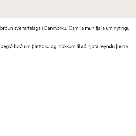
ni þróun sveitarfélaga í Danmörku. Camilla mun fjalla um nýtingu
þegið boð um þátttöku og hlökkum til að njóta reynslu þeirra