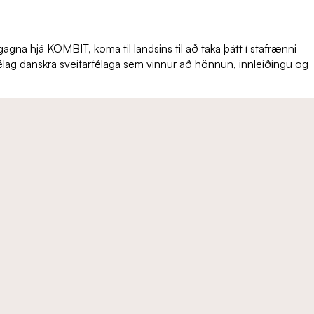
agna hjá KOMBIT, koma til landsins til að taka þátt í stafrænni
lag danskra sveitarfélaga sem vinnur að hönnun, innleiðingu og