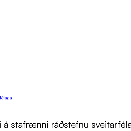
rfélaga
 á sta­f­rænni ráð­stefnu sveit­ar­fé­