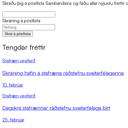
Skráðu þig á póstlista Sambandsins og fáðu allar nýjustu fréttir o
Skráning á póstlista
Skrá á póstlista
Tengdar fréttir
Stafræn vegferð
Skráning hafin á stafræna ráðstefnu sveitarfélaganna
10. febrúar
Stafræn vegferð
Dagskrá stafrænnar ráðstefnu sveitarfélaga birt
25. febrúar