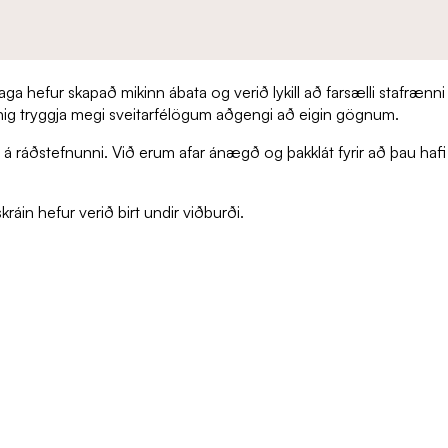
élaga hefur skapað mikinn ábata og verið lykill að farsælli stafræn
nig tryggja megi sveitarfélögum aðgengi að eigin gögnum.
ráðstefnunni. Við erum afar ánægð og þakklát fyrir að þau hafi 
ráin hefur verið birt undir viðburði.