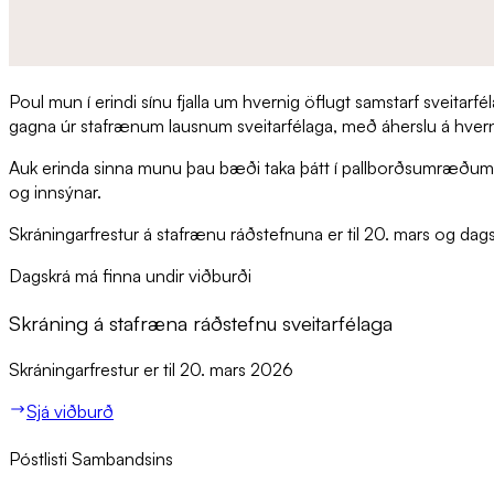
Poul mun í erindi sínu fjalla um hvernig öflugt samstarf sveitarf
gagna úr stafrænum lausnum sveitarfélaga, með áherslu á hver
Auk erinda sinna munu þau bæði taka þátt í pallborðsumræðum á 
og innsýnar.
Skráningarfrestur á stafrænu ráðstefnuna er til 20. mars og dagsk
Dagskrá má finna undir viðburði
Skráning á stafræna ráðstefnu sveitarfélaga
Skráningarfrestur er til 20. mars 2026
Sjá viðburð
Póstlisti Sambandsins