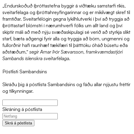
„Endurskoðuð íþróttastefna byggir á víðtæku samstarfi ríkis,
sveitarfélaga og íþróttahreyfingarinnar og er mikilvægt skref til
framtíðar. Sveitarfélögin gegna lykilhlutverki í því að tryggja að
íþróttastarf blómstri í nærumhverfi fólks um allt land og því
skiptir máli að með nýju svæðaskipulagi sé verið að styrkja slíkt
starf, bæta aðgengi fyrir alla og tryggja að börn, ungmenni og
fullorðnir hafi raunhæf tækifæri til þátttöku óháð búsetu eða
aðstæðum,“
segir Arnar Þór Sævarsson, framkvæmdastjóri
Sambands íslenskra sveitarfélaga
.
Póstlisti Sambandsins
Skráðu þig á póstlista Sambandsins og fáðu allar nýjustu fréttir
og tilkynningar.
Skráning á póstlista
Skrá á póstlista