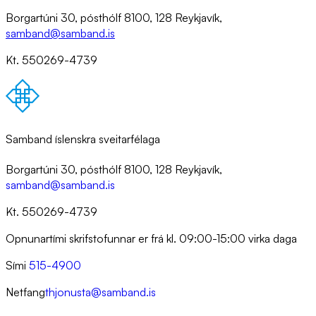
Borgartúni 30, pósthólf 8100, 128 Reykjavík,
samband@samband.is
Kt. 550269-4739
Samband íslenskra sveitarfélaga
Borgartúni 30, pósthólf 8100, 128 Reykjavík,
samband@samband.is
Kt. 550269-4739
Opnunartími skrifstofunnar er frá kl. 09:00-15:00 virka daga
Sími
515-4900
Netfang
thjonusta@samband.is