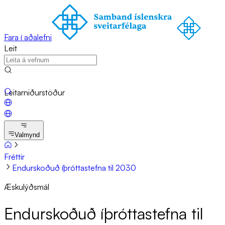
Fara í aðalefni
Leit
Leitarniðurstöður
Valmynd
Fréttir
Endurskoðuð íþróttastefna til 2030
Æskulýðsmál
End­ur­skoð­uð íþrótta­stefna til