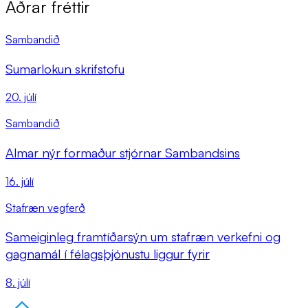
Aðrar fréttir
Sambandið
Sumarlokun skrifstofu
20. júlí
Sambandið
Almar nýr formaður stjórnar Sambandsins
16. júlí
Stafræn vegferð
Sameiginleg framtíðarsýn um stafræn verkefni og
gagnamál í félagsþjónustu liggur fyrir
8. júlí