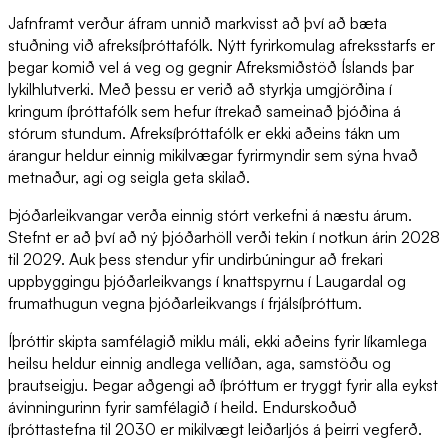
Jafnframt verður áfram unnið markvisst að því að bæta
stuðning við afreksíþróttafólk. Nýtt fyrirkomulag afreksstarfs er
þegar komið vel á veg og gegnir Afreksmiðstöð Íslands þar
lykilhlutverki. Með þessu er verið að styrkja umgjörðina í
kringum íþróttafólk sem hefur ítrekað sameinað þjóðina á
stórum stundum. Afreksíþróttafólk er ekki aðeins tákn um
árangur heldur einnig mikilvægar fyrirmyndir sem sýna hvað
metnaður, agi og seigla geta skilað.
Þjóðarleikvangar verða einnig stórt verkefni á næstu árum.
Stefnt er að því að ný þjóðarhöll verði tekin í notkun árin 2028
til 2029. Auk þess stendur yfir undirbúningur að frekari
uppbyggingu þjóðarleikvangs í knattspyrnu í Laugardal og
frumathugun vegna þjóðarleikvangs í frjálsíþróttum.
Íþróttir skipta samfélagið miklu máli, ekki aðeins fyrir líkamlega
heilsu heldur einnig andlega vellíðan, aga, samstöðu og
þrautseigju. Þegar aðgengi að íþróttum er tryggt fyrir alla eykst
ávinningurinn fyrir samfélagið í heild. Endurskoðuð
íþróttastefna til 2030 er mikilvægt leiðarljós á þeirri vegferð.