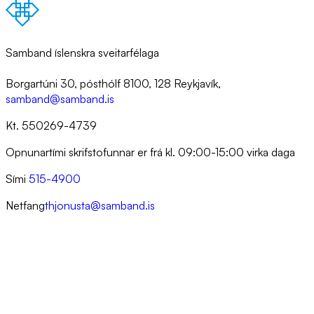
Samband íslenskra sveitarfélaga
Borgartúni 30, pósthólf 8100, 128 Reykjavík,
samband@samband.is
Kt. 550269-4739
Opnunartími skrifstofunnar er frá kl. 09:00-15:00 virka daga
Sími
515-4900
Netfang
thjonusta@samband.is