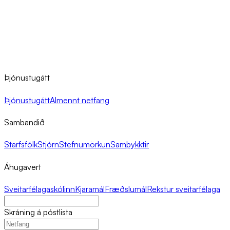
Þjónustugátt
Þjónustugátt
Almennt netfang
Sambandið
Starfsfólk
Stjórn
Stefnumörkun
Samþykktir
Áhugavert
Sveitarfélagaskólinn
Kjaramál
Fræðslumál
Rekstur sveitarfélaga
Skráning á póstlista