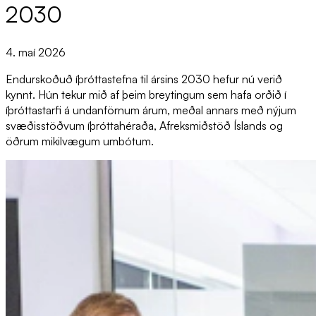
2030
4. maí 2026
Endurskoðuð íþróttastefna til ársins 2030 hefur nú verið
kynnt. Hún tekur mið af þeim breytingum sem hafa orðið í
íþróttastarfi á undanförnum árum, meðal annars með nýjum
svæðisstöðvum íþróttahéraða, Afreksmiðstöð Íslands og
öðrum mikilvægum umbótum.