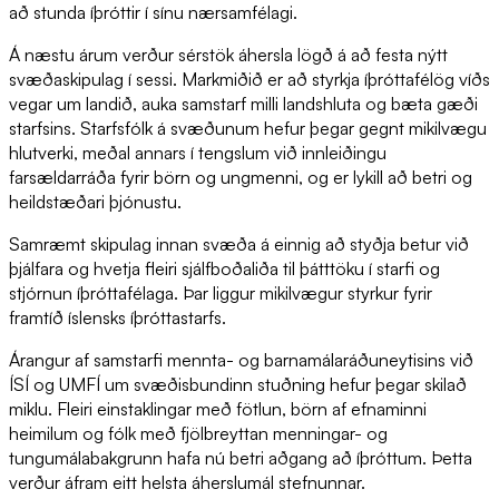
að stunda íþróttir í sínu nærsamfélagi.
Á næstu árum verður sérstök áhersla lögð á að festa nýtt
svæðaskipulag í sessi. Markmiðið er að styrkja íþróttafélög víðs
vegar um landið, auka samstarf milli landshluta og bæta gæði
starfsins. Starfsfólk á svæðunum hefur þegar gegnt mikilvægu
hlutverki, meðal annars í tengslum við innleiðingu
farsældarráða fyrir börn og ungmenni, og er lykill að betri og
heildstæðari þjónustu.
Samræmt skipulag innan svæða á einnig að styðja betur við
þjálfara og hvetja fleiri sjálfboðaliða til þátttöku í starfi og
stjórnun íþróttafélaga. Þar liggur mikilvægur styrkur fyrir
framtíð íslensks íþróttastarfs.
Árangur af samstarfi mennta- og barnamálaráðuneytisins við
ÍSÍ og UMFÍ um svæðisbundinn stuðning hefur þegar skilað
miklu. Fleiri einstaklingar með fötlun, börn af efnaminni
heimilum og fólk með fjölbreyttan menningar- og
tungumálabakgrunn hafa nú betri aðgang að íþróttum. Þetta
verður áfram eitt helsta áherslumál stefnunnar.