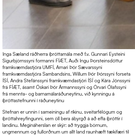
Inga Sæland ráðherra íþróttamála með f.v. Gunnari Eysteini
Sigurbjörnssyni formanni FÍÆT, Auði Ingu Þorsteinsdóttur
framkvæmdastjóra UMFÍ, Arnari Þór Sævarssyni
framkvæmdastjóra Sambandsins, Willum Þór Þórssyni forseta
ÍSÍ, Andra Stefánssyni framkvæmdastjóri ÍSÍ og Kára Jónssyni
frá FÍÆT, ásamt Óskari Þór Ármannssyni og Örvari Ólafssyni
frá mennta- og barnamálaráðuneytinu, við kynningu á
íþróttastefnunni í ráðuneytinu
Stefnan er unnin í sameiningu af ríkinu, sveitarfélögum og
íþróttahreyfingunni, sem öll bera ábyrgð á að efla íþróttir í
landinu. Megináherslan er skýr: að tryggja börnum,
ungmennum og fullorðnum um allt land raunhæft tækifæri til