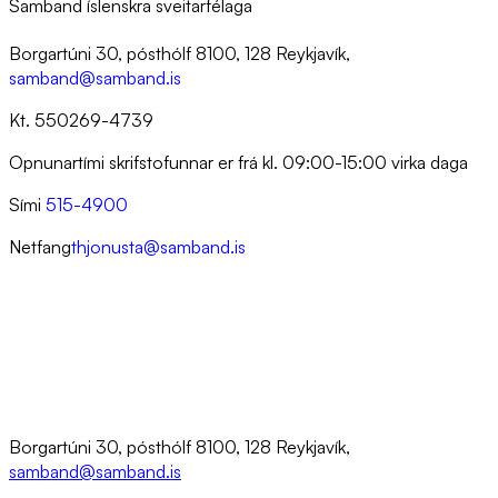
Samband íslenskra sveitarfélaga
Borgartúni 30, pósthólf 8100, 128 Reykjavík,
samband@samband.is
Kt. 550269-4739
Opnunartími skrifstofunnar er frá kl. 09:00-15:00 virka daga
Sími
515-4900
Netfang
thjonusta@samband.is
Borgartúni 30, pósthólf 8100, 128 Reykjavík,
samband@samband.is