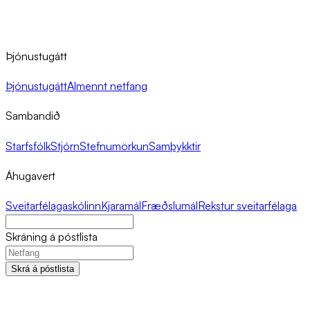
Þjónustugátt
Þjónustugátt
Almennt netfang
Sambandið
Starfsfólk
Stjórn
Stefnumörkun
Samþykktir
Áhugavert
Sveitarfélagaskólinn
Kjaramál
Fræðslumál
Rekstur sveitarfélaga
Skráning á póstlista
Skrá á póstlista