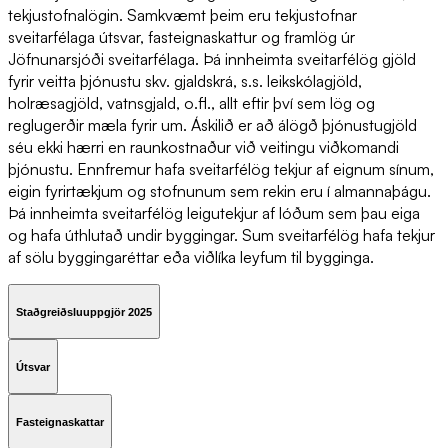
tekjustofnalögin. Samkvæmt þeim eru tekjustofnar
sveitarfélaga útsvar, fasteignaskattur og framlög úr
Jöfnunarsjóði sveitarfélaga. Þá innheimta sveitarfélög gjöld
fyrir veitta þjónustu skv. gjaldskrá, s.s. leikskólagjöld,
holræsagjöld, vatnsgjald, o.fl., allt eftir því sem lög og
reglugerðir mæla fyrir um. Áskilið er að álögð þjónustugjöld
séu ekki hærri en raunkostnaður við veitingu viðkomandi
þjónustu. Ennfremur hafa sveitarfélög tekjur af eignum sínum,
eigin fyrirtækjum og stofnunum sem rekin eru í almannaþágu.
Þá innheimta sveitarfélög leigutekjur af lóðum sem þau eiga
og hafa úthlutað undir byggingar. Sum sveitarfélög hafa tekjur
af sölu byggingaréttar eða viðlíka leyfum til bygginga.
Staðgreiðsluuppgjör 2025
Útsvar
Fasteignaskattar