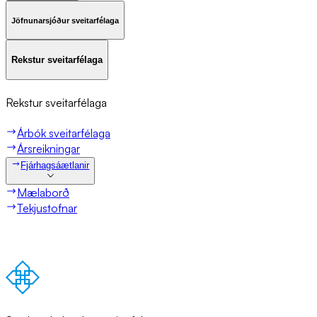
Jöfnunarsjóður sveitarfélaga
Rekst­ur sveit­ar­fé­laga
Rekst­ur sveit­ar­fé­laga
Árbók sveitarfélaga
Ársreikningar
Fjárhagsáætlanir
Mælaborð
Tekjustofnar