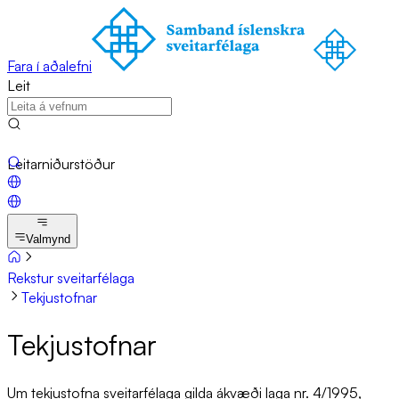
Fara í aðalefni
Leit
Leitarniðurstöður
Valmynd
Rekstur sveitarfélaga
Tekjustofnar
Tekju­stofn­ar
Um tekjustofna sveitarfélaga gilda ákvæði laga nr. 4/1995,