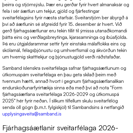
þeirra og stjórnsýslu. Þær eru gerðar fyrir hvert almanaksár og
fela í sér áætlun um tekjur, gjöld og fjárfestingar
sveitarfélagsins fyrir næsta starfsár. Sveitarstjórn ber ábyrgð á
því að áætlunin sé afgreidd fyrir 15. desember ár hvert. Við
gerð fjárhagsáætlunar eru tekin tillit til ýmissa utanaðkomandi
þátta eins og verðlagsbreytinga, kjarasamninga og íbúafjölda.
Þá eru útgjaldarammar settir fyrir einstaka málaflokka eins og
skólamál, félagsþjónustu og umhverfismál og ákvörðun tekin
um hvernig skatttekjur og þjónustugjöld verði ráðstafaðar.
Samband íslenskra sveitarfélaga safnar fjárhagsáætlunum og
útkomuspám sveitarfélaga en þau geta skilað þeim með
tvennum hætti, annað hvort í gegnum fjárhagsáætlanalíkan
endurskoðunarfyrirtækja sinna eða með því að nota "Form
fjárhagsáætlana sveitarfélaga 2026-2029 og útkomuspá
2025" hér fyrir neðan. Í slíkum tilfellum skulu sveitarfélög
senda öll gögn (þ.m.t. fylgiskjöl) til Sambandsins á netfangið
upplysingaveita@samband.is
Fjár­hags­áætlan­ir sveit­ar­fé­laga 2026-