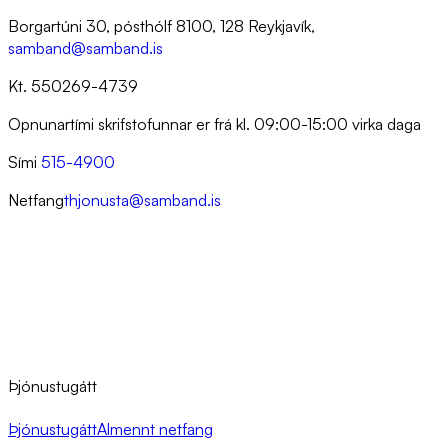
Borgartúni 30, pósthólf 8100, 128 Reykjavík,
samband@samband.is
Kt. 550269-4739
Opnunartími skrifstofunnar er frá kl. 09:00-15:00 virka daga
Sími
515-4900
Netfang
thjonusta@samband.is
Þjónustugátt
Þjónustugátt
Almennt netfang