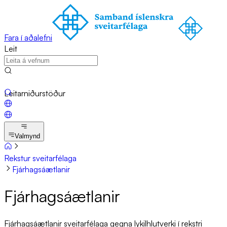
Fara í aðalefni
Leit
Leitarniðurstöður
Valmynd
Rekstur sveitarfélaga
Fjárhagsáætlanir
Fjár­hags­áætlan­ir
Fjárhagsáætlanir sveitarfélaga gegna lykilhlutverki í rekstri