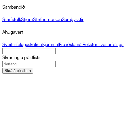
Sambandið
Starfsfólk
Stjórn
Stefnumörkun
Samþykktir
Áhugavert
Sveitarfélagaskólinn
Kjaramál
Fræðslumál
Rekstur sveitarfélaga
Skráning á póstlista
Skrá á póstlista