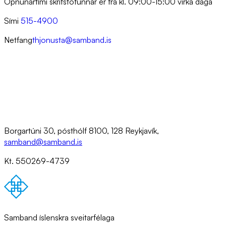
Opnunartími skrifstofunnar er frá kl. 09:00-15:00 virka daga
Sími
515-4900
Netfang
thjonusta@samband.is
Borgartúni 30, pósthólf 8100, 128 Reykjavík,
samband@samband.is
Kt. 550269-4739
Samband íslenskra sveitarfélaga