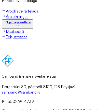
Rekst­ur sveit­ar­fé­laga
Árbók sveitarfélaga
Ársreikningar
Fjárhagsáætlanir
Mælaborð
Tekjustofnar
Samband íslenskra sveitarfélaga
Borgartúni 30, pósthólf 8100, 128 Reykjavík,
samband@samband.is
Kt. 550269-4739