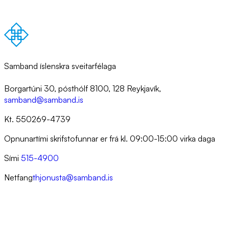
Samband íslenskra sveitarfélaga
Borgartúni 30, pósthólf 8100, 128 Reykjavík,
samband@samband.is
Kt. 550269-4739
Opnunartími skrifstofunnar er frá kl. 09:00-15:00 virka daga
Sími
515-4900
Netfang
thjonusta@samband.is