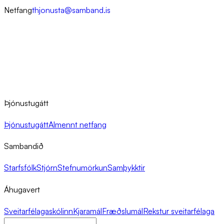
Netfang
thjonusta@samband.is
Þjónustugátt
Þjónustugátt
Almennt netfang
Sambandið
Starfsfólk
Stjórn
Stefnumörkun
Samþykktir
Áhugavert
Sveitarfélagaskólinn
Kjaramál
Fræðslumál
Rekstur sveitarfélaga