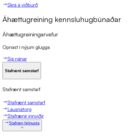
Skrá á viðburð
Áhættu­grein­ing kennslu­hug­bún­að­ar
Áhættugreiningarvefur
Opnast í nýjum glugga
Sjá nánar
Sta­f­rænt sam­starf
Sta­f­rænt sam­starf
Stafrænt samstarf
Lausnatorg
Stafrænir innviðir
Stafræn þjónusta