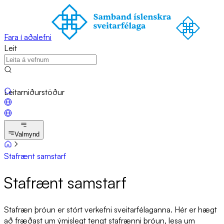
Fara í aðalefni
Leit
Leitarniðurstöður
Valmynd
Stafrænt samstarf
Sta­f­rænt sam­starf
Stafræn þróun er stórt verkefni sveitarfélaganna. Hér er hægt
að fræðast um ýmislegt tengt stafrænni þróun, lesa um