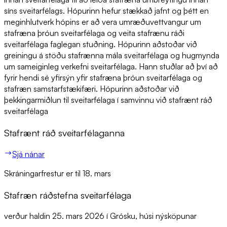
síns sveitarfélags. Hópurinn hefur stækkað jafnt og þétt en
meginhlutverk hópins er að vera umræðuvettvangur um
stafræna þróun sveitarfélaga og veita stafrænu ráði
sveitarfélaga faglegan stuðning. Hópurinn aðstoðar við
greiningu á stöðu stafrænna mála sveitarfélaga og hugmynda
um sameiginleg verkefni sveitarfélaga. Hann stuðlar að því að
fyrir hendi sé yfirsýn yfir stafræna þróun sveitarfélaga og
stafræn samstarfstækifæri. Hópurinn aðstoðar við
þekkingarmiðlun til sveitarfélaga í samvinnu við stafrænt ráð
sveitarfélaga
Stafrænt ráð sveitarfélaganna
Sjá nánar
Skráningarfrestur er til 18. mars
Stafræn ráðstefna sveitarfélaga
verður haldin 25. mars 2026 í Grósku, húsi nýsköpunar