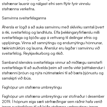
stafrænar lausnir og nálgast efni sem flýtir fyrir vinnslu
stafrænna verkefna.
Samvinna sveitarfélaganna
Áhersla er lögð á að auka samvinnu með skilvirku samtali þvert
á ríki, sveitarfélög og landhluta. Efla þekkingaryfirfærslu milli
sveitarfélaga og bjóða upp á vettvang til deilingar efnis og
upplýsinga. Vinna að samnýtingu og endurnýtingu hönnunar,
tæknistrúktúrs og lausna. Áherslur eru lagðar í samvinnu við
sveitarfélög, Reykjavíkurborg og ríkið.
Samband íslenskra sveitarfélaga vinnur að miðlægu samstarfi
sveitarfélaga til að auðvelda þeim að verða virkir þátttakendur í
stafrænni þróun og nýta nútímatækni til að bæta þjónustu og
samskipti við íbúa.
Faghópur um stafræna umbreytingu
Faghópur um stafræna umbreytingu var stofnaður í desember
2019. Í hópnum eiga sæti sérfræðingar sem ráðnir hafa verið
innan sveitarfélaga til að leiða stafræna umbreytingu innan