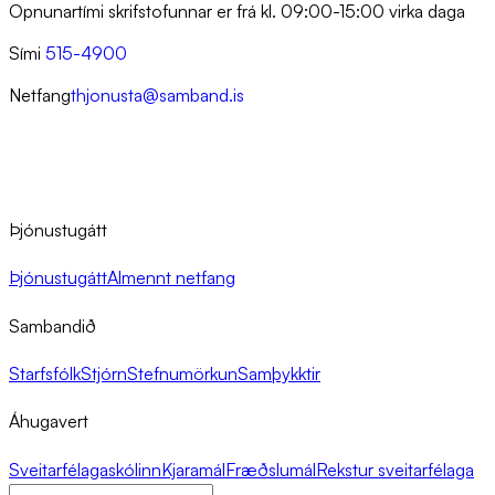
Opnunartími skrifstofunnar er frá kl. 09:00-15:00 virka daga
Sími
515-4900
Netfang
thjonusta@samband.is
Þjónustugátt
Þjónustugátt
Almennt netfang
Sambandið
Starfsfólk
Stjórn
Stefnumörkun
Samþykktir
Áhugavert
Sveitarfélagaskólinn
Kjaramál
Fræðslumál
Rekstur sveitarfélaga