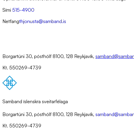
Sími
515-4900
Netfang
thjonusta@samband.is
Borgartúni 30, pósthólf 8100, 128 Reykjavík,
samband@samban
Kt. 550269-4739
Samband íslenskra sveitarfélaga
Borgartúni 30, pósthólf 8100, 128 Reykjavík,
samband@samban
Kt. 550269-4739