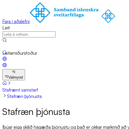
Fara í aðalefni
Leit
Leitarniðurstöður
Valmynd
Stafrænt samstarf
Stafræn þjónusta
Sta­f­ræn þjón­usta
Íbúar eiga skilið hágæða þjónustu og það er okkar markmið að ve