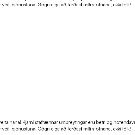
r veiti þjónustuna. Gögn eiga að ferðast milli stofnana, ekki fólk!
ita hana! Kjarni stafrænnar umbreytingar eru betri og notendavæn
r veiti þjónustuna. Gögn eiga að ferðast milli stofnana, ekki fólk!