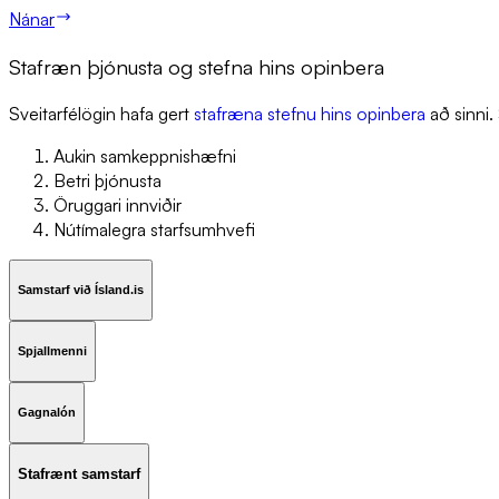
Nánar
Stafræn þjónusta og stefna hins opinbera
Sveitarfélögin hafa gert
stafræna stefnu hins opinbera
að sinni.
Aukin samkeppnishæfni
Betri þjónusta
Öruggari innviðir
Nútímalegra starfsumhvefi
Samstarf við Ísland.is
Spjallmenni
Gagnalón
Sta­f­rænt sam­starf