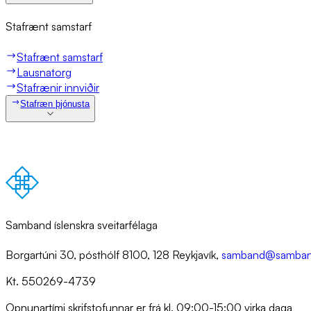
Sta­f­rænt sam­starf
Stafrænt samstarf
Lausnatorg
Stafrænir innviðir
Stafræn þjónusta
Samband íslenskra sveitarfélaga
Borgartúni 30, pósthólf 8100, 128 Reykjavík,
samband@samban
Kt. 550269-4739
Opnunartími skrifstofunnar er frá kl. 09:00-15:00 virka daga