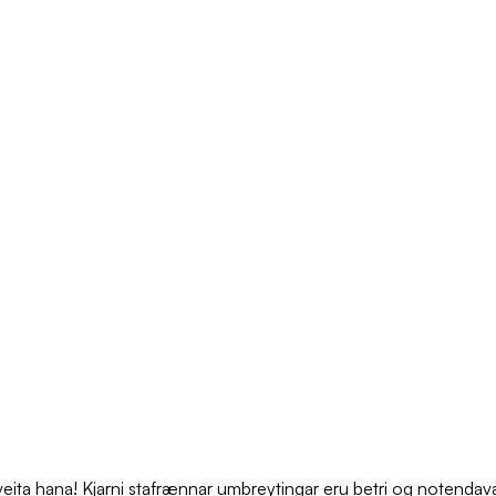
ita hana! Kjarni stafrænnar umbreytingar eru betri og notendavæn