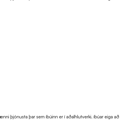
ni þjónusta þar sem íbúinn er í aðalhlutverki. íbúar eiga að