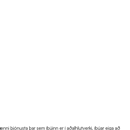
ni þjónusta þar sem íbúinn er í aðalhlutverki. íbúar eiga að