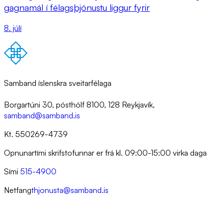
gagnamál í félagsþjónustu liggur fyrir
8. júlí
Samband íslenskra sveitarfélaga
Borgartúni 30, pósthólf 8100, 128 Reykjavík,
samband@samband.is
Kt. 550269-4739
Opnunartími skrifstofunnar er frá kl. 09:00-15:00 virka daga
Sími
515-4900
Netfang
thjonusta@samband.is