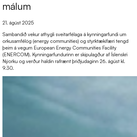
mál­um
21. ágúst 2025
Sambandið vekur athygli sveitarfélaga á kynningarfundi um
orkusamfélög (energy communities) og styrktækifæri tengd
þeim á vegum European Energy Communities Facility
(ENERCOM). Kynningarfundurinn er skipulagður af Íslenskri
Nýorku og verður haldin rafrænt þriðjudaginn 26. ágúst kl.
9.30.