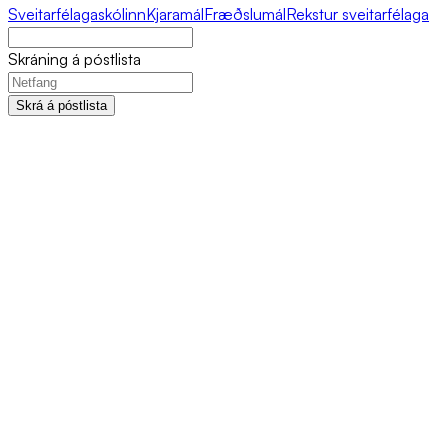
Sveitarfélagaskólinn
Kjaramál
Fræðslumál
Rekstur sveitarfélaga
Skráning á póstlista
Skrá á póstlista