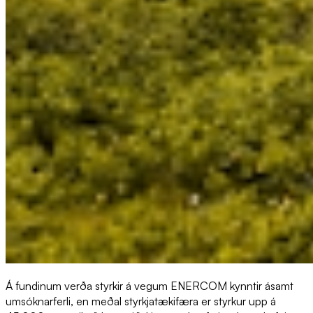
Á fundinum verða styrkir á vegum ENERCOM kynntir ásamt
umsóknarferli, en meðal styrkjatækifæra er styrkur upp á