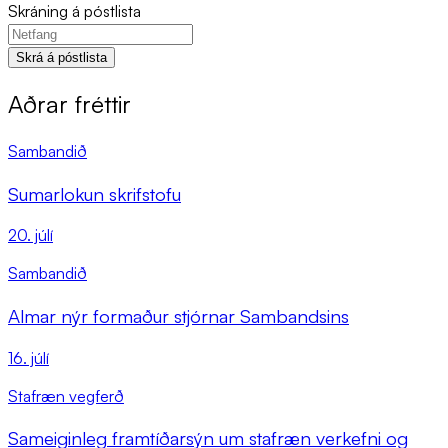
Skráning á póstlista
Skrá á póstlista
Aðrar fréttir
Sambandið
Sumarlokun skrifstofu
20. júlí
Sambandið
Almar nýr formaður stjórnar Sambandsins
16. júlí
Stafræn vegferð
Sameiginleg framtíðarsýn um stafræn verkefni og