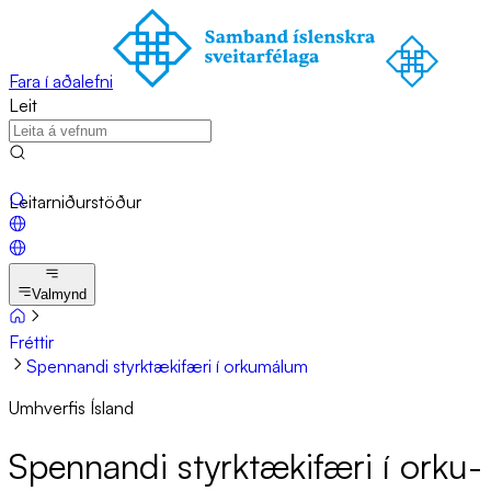
Fara í aðalefni
Leit
Leitarniðurstöður
Valmynd
Fréttir
Spennandi styrktækifæri í orkumálum
Umhverfis Ísland
Spenn­andi styrk­tæki­færi í orku­