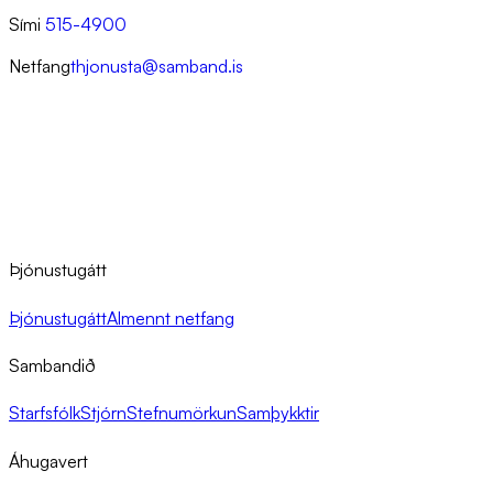
Sími
515-4900
Netfang
thjonusta@samband.is
Þjónustugátt
Þjónustugátt
Almennt netfang
Sambandið
Starfsfólk
Stjórn
Stefnumörkun
Samþykktir
Áhugavert