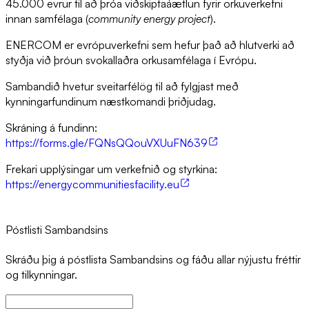
45.000 evrur til að þróa viðskiptaáætlun fyrir orkuverkefni
innan samfélaga (
community energy project
).
ENERCOM er evrópuverkefni sem hefur það að hlutverki að
styðja við þróun svokallaðra orkusamfélaga í Evrópu.
Sambandið hvetur sveitarfélög til að fylgjast með
kynningarfundinum næstkomandi þriðjudag.
Skráning á fundinn:
https://forms.gle/FQNsQQouVXUuFN639
Frekari upplýsingar um verkefnið og styrkina:
https://energycommunitiesfacility.eu
Póstlisti Sambandsins
Skráðu þig á póstlista Sambandsins og fáðu allar nýjustu fréttir
og tilkynningar.