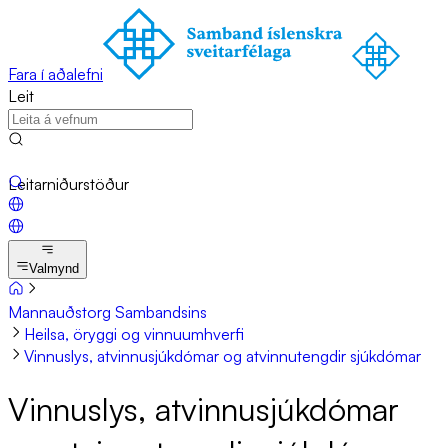
Fara í aðalefni
Leit
Leitarniðurstöður
Valmynd
Mannauðstorg Sambandsins
Heilsa, öryggi og vinnuumhverfi
Vinnuslys, atvinnusjúkdómar og atvinnutengdir sjúkdómar
Vinnu­slys, at­vinnu­sjúk­dóm­ar