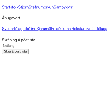
Starfsfólk
Stjórn
Stefnumörkun
Samþykktir
Áhugavert
Sveitarfélagaskólinn
Kjaramál
Fræðslumál
Rekstur sveitarfélaga
Skráning á póstlista
Skrá á póstlista