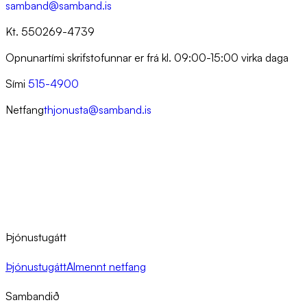
samband@samband.is
Kt. 550269-4739
Opnunartími skrifstofunnar er frá kl. 09:00-15:00 virka daga
Sími
515-4900
Netfang
thjonusta@samband.is
Þjónustugátt
Þjónustugátt
Almennt netfang
Sambandið