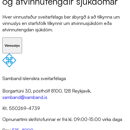
og at­vinnu­tengd­ir sjúk­dóm­ar
Hver vinnustaður sveitarfélags ber ábyrgð á að tilkynna um
vinnuslys en starfsfólk tilkynnir um atvinnusjúkdóm eða
atvinnutengdan sjúkdóm.
Vinnuslys
Samband íslenskra sveitarfélaga
Borgartúni 30, pósthólf 8100, 128 Reykjavík,
samband@samband.is
Kt. 550269-4739
Opnunartími skrifstofunnar er frá kl. 09:00-15:00 virka daga