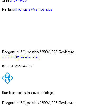
Sími
515-4900
Netfang
thjonusta@samband.is
Borgartúni 30, pósthólf 8100, 128 Reykjavík,
samband@samband.is
Kt. 550269-4739
Samband íslenskra sveitarfélaga
Borgartúni 30, pósthólf 8100, 128 Reykjavík,