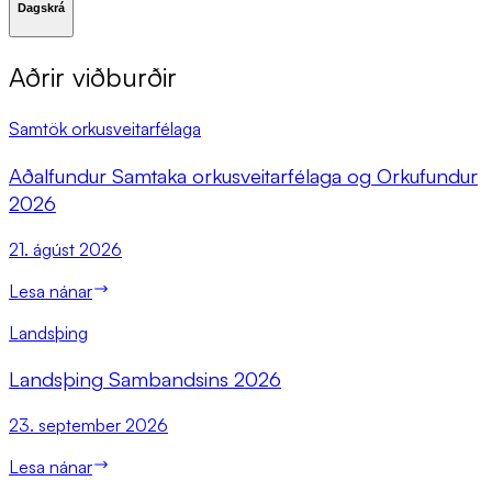
Dagskrá
Aðrir viðburðir
Samtök orkusveitarfélaga
Að­al­fund­ur Sam­taka orku­sveit­ar­fé­laga og Orkufund­ur
2026
21. ágúst 2026
Lesa nánar
Landsþing
Lands­þing Sam­bands­ins 2026
23. september 2026
Lesa nánar