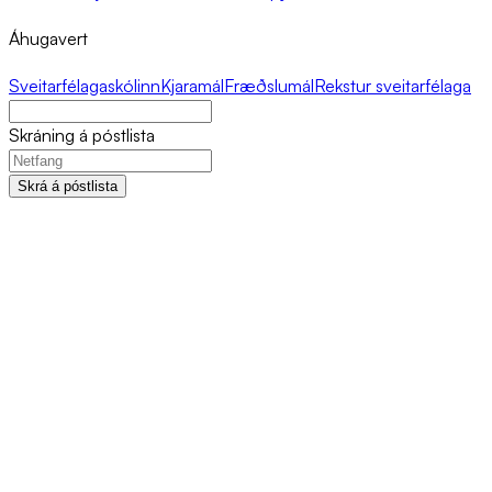
Áhugavert
Sveitarfélagaskólinn
Kjaramál
Fræðslumál
Rekstur sveitarfélaga
Skráning á póstlista
Skrá á póstlista