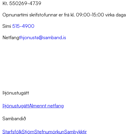
Kt. 550269-4739
Opnunartími skrifstofunnar er frá kl. 09:00-15:00 virka daga
Sími
515-4900
Netfang
thjonusta@samband.is
Þjónustugátt
Þjónustugátt
Almennt netfang
Sambandið
Starfsfólk
Stjórn
Stefnumörkun
Samþykktir