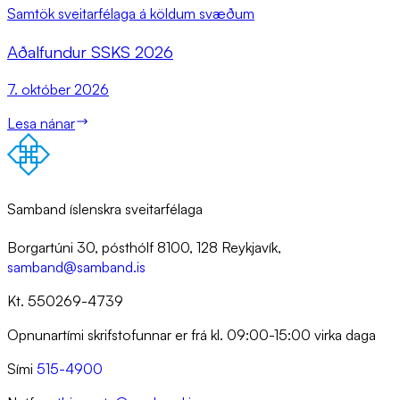
Samtök sveitarfélaga á köldum svæðum
Að­al­fund­ur SSKS 2026
7. október 2026
Lesa nánar
Samband íslenskra sveitarfélaga
Borgartúni 30, pósthólf 8100, 128 Reykjavík,
samband@samband.is
Kt. 550269-4739
Opnunartími skrifstofunnar er frá kl. 09:00-15:00 virka daga
Sími
515-4900