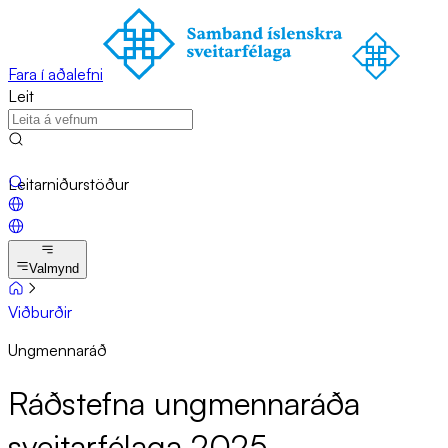
Fara í aðalefni
Leit
Leitarniðurstöður
Valmynd
Viðburðir
Ungmennaráð
Ráð­stefna ung­menna­ráða
sveit­ar­fé­laga 2025