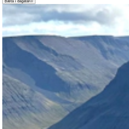
Bæta í dagatal