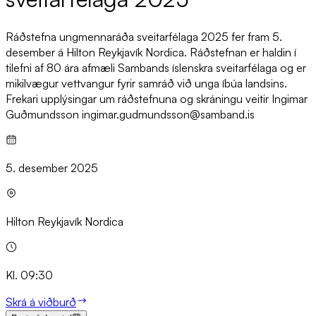
Ráðstefna ungmennaráða sveitarfélaga 2025 fer fram 5.
desember á Hilton Reykjavík Nordica. Ráðstefnan er haldin í
tilefni af 80 ára afmæli Sambands íslenskra sveitarfélaga og er
mikilvægur vettvangur fyrir samráð við unga íbúa landsins.
Frekari upplýsingar um ráðstefnuna og skráningu veitir Ingimar
Guðmundsson ingimar.gudmundsson@samband.is
5. desember 2025
Hilton Reykjavík Nordica
Kl. 09:30
Skrá á viðburð