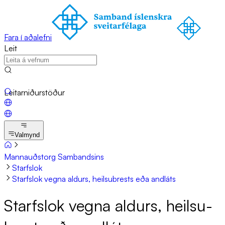
Fara í aðalefni
Leit
Leitarniðurstöður
Valmynd
Mannauðstorg Sambandsins
Starfslok
Starfslok vegna aldurs, heilsubrests eða andláts
Starfs­lok vegna ald­urs, heilsu­