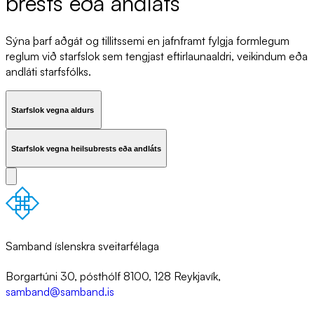
brests eða and­láts
Sýna þarf aðgát og tillitssemi en jafnframt fylgja formlegum
reglum við starfslok sem tengjast eftirlaunaaldri, veikindum eða
andláti starfsfólks.
Starfslok vegna aldurs
Starfslok vegna heilsubrests eða andláts
Samband íslenskra sveitarfélaga
Borgartúni 30, pósthólf 8100, 128 Reykjavík,
samband@samband.is