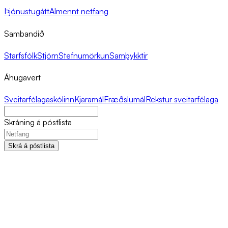
Þjónustugátt
Almennt netfang
Sambandið
Starfsfólk
Stjórn
Stefnumörkun
Samþykktir
Áhugavert
Sveitarfélagaskólinn
Kjaramál
Fræðslumál
Rekstur sveitarfélaga
Skráning á póstlista
Skrá á póstlista