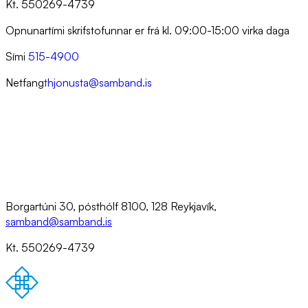
Kt. 550269-4739
Opnunartími skrifstofunnar er frá kl. 09:00-15:00 virka daga
Sími
515-4900
Netfang
thjonusta@samband.is
Borgartúni 30, pósthólf 8100, 128 Reykjavík,
samband@samband.is
Kt. 550269-4739