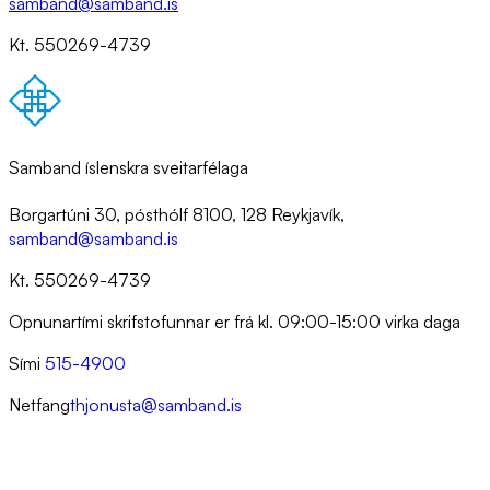
samband@samband.is
Kt. 550269-4739
Samband íslenskra sveitarfélaga
Borgartúni 30, pósthólf 8100, 128 Reykjavík,
samband@samband.is
Kt. 550269-4739
Opnunartími skrifstofunnar er frá kl. 09:00-15:00 virka daga
Sími
515-4900
Netfang
thjonusta@samband.is