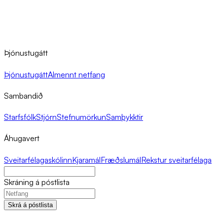
Þjónustugátt
Þjónustugátt
Almennt netfang
Sambandið
Starfsfólk
Stjórn
Stefnumörkun
Samþykktir
Áhugavert
Sveitarfélagaskólinn
Kjaramál
Fræðslumál
Rekstur sveitarfélaga
Skráning á póstlista
Skrá á póstlista