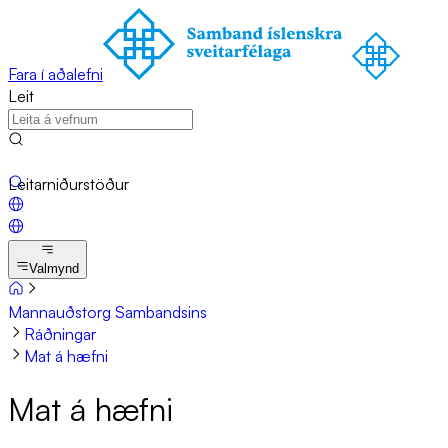
Fara í aðalefni
Leit
Leitarniðurstöður
Valmynd
Mannauðstorg Sambandsins
Ráðningar
Mat á hæfni
Mat á hæfni