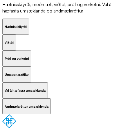
Hæfnisskilyrði, meðmæli, viðtöl, próf og verkefni. Val á
hæfasta umsækjanda og andmælaréttur
Hæfnisskilyrði
Viðtöl
Próf og verkefni
Umsagnaraðilar
Val á hæfasta umsækjanda
Andmælaréttur umsækjenda