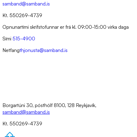
samband@samband.is
Kt. 550269-4739
Opnunartími skrifstofunnar er frá kl. 09:00-15:00 virka daga
Sími
515-4900
Netfang
thjonusta@samband.is
Borgartúni 30, pósthólf 8100, 128 Reykjavík,
samband@samband.is
Kt. 550269-4739