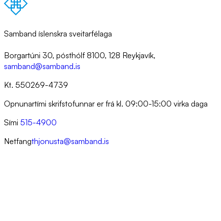
Samband íslenskra sveitarfélaga
Borgartúni 30, pósthólf 8100, 128 Reykjavík,
samband@samband.is
Kt. 550269-4739
Opnunartími skrifstofunnar er frá kl. 09:00-15:00 virka daga
Sími
515-4900
Netfang
thjonusta@samband.is