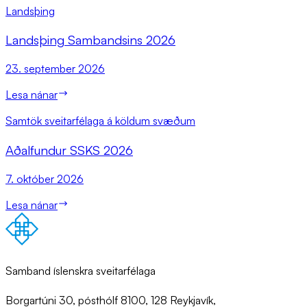
Landsþing
Lands­þing Sam­bands­ins 2026
23. september 2026
Lesa nánar
Samtök sveitarfélaga á köldum svæðum
Að­al­fund­ur SSKS 2026
7. október 2026
Lesa nánar
Samband íslenskra sveitarfélaga
Borgartúni 30, pósthólf 8100, 128 Reykjavík,