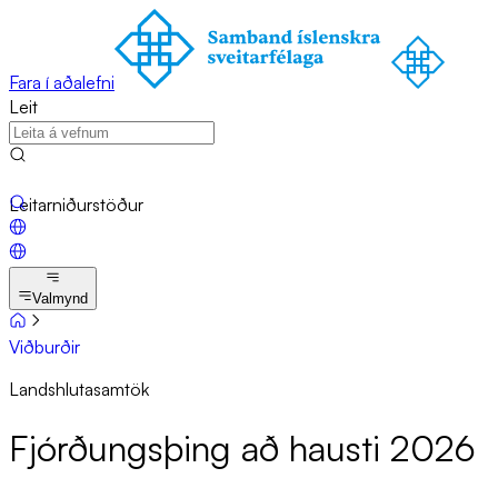
Fara í aðalefni
Leit
Leitarniðurstöður
Valmynd
Viðburðir
Landshlutasamtök
Fjórð­ungs­þing að hausti 2026