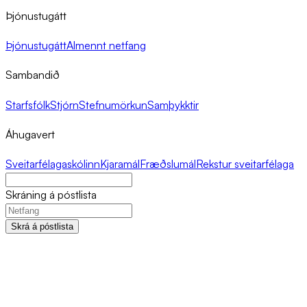
Þjónustugátt
Þjónustugátt
Almennt netfang
Sambandið
Starfsfólk
Stjórn
Stefnumörkun
Samþykktir
Áhugavert
Sveitarfélagaskólinn
Kjaramál
Fræðslumál
Rekstur sveitarfélaga
Skráning á póstlista
Skrá á póstlista