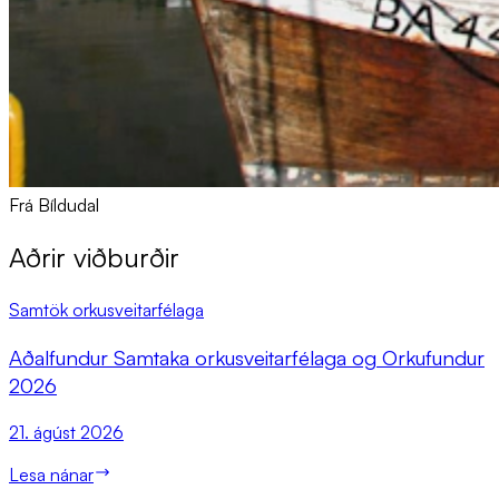
Frá Bíldudal
Aðrir viðburðir
Samtök orkusveitarfélaga
Að­al­fund­ur Sam­taka orku­sveit­ar­fé­laga og Orkufund­ur
2026
21. ágúst 2026
Lesa nánar