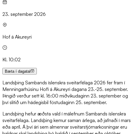
23. september 2026
Hof á Akureyri
Kl. 10:02
Bæta í dagatal
Landsþing Sambands íslenskra sveitarfélaga 2026 fer fram í
Menningarhúsinu Hofi á Akureyri dagana 23.-25. september.
Þingið verður sett kl. 16:00 miðvikudaginn 23. september og
því slitið um hádegisbil föstudaginn 25. september.
Landsþing hefur æðsta vald í málefnum Sambands íslenskra
sveitarfélaga. Landsþing kemur saman árlega, að jafnaði í mars
eða apríl. Á því ári sem almennar sveitarstjórnarkosningar eru
haldnar skal landsþing þó haldið í september eða október.