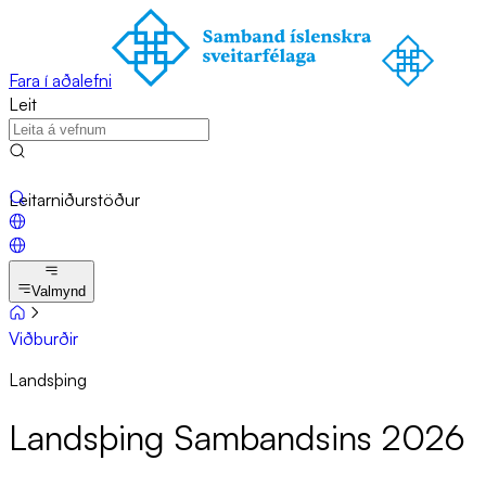
Fara í aðalefni
Leit
Leitarniðurstöður
Valmynd
Viðburðir
Landsþing
Lands­þing Sam­bands­ins 2026