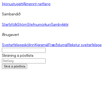
Þjónustugátt
Almennt netfang
Sambandið
Starfsfólk
Stjórn
Stefnumörkun
Samþykktir
Áhugavert
Sveitarfélagaskólinn
Kjaramál
Fræðslumál
Rekstur sveitarfélaga
Skráning á póstlista
Skrá á póstlista