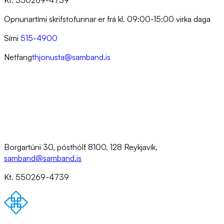
Kt. 550269-4739
Opnunartími skrifstofunnar er frá kl. 09:00-15:00 virka daga
Sími
515-4900
Netfang
thjonusta@samband.is
Borgartúni 30, pósthólf 8100, 128 Reykjavík,
samband@samband.is
Kt. 550269-4739