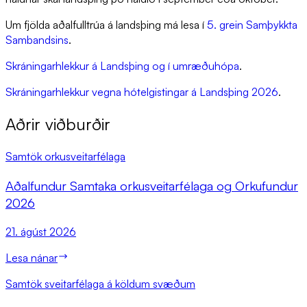
Um fjölda aðalfulltrúa á landsþing má lesa í
5. grein Samþykkta
Sambandsins
.
Skráningarhlekkur á Landsþing og í umræðuhópa
.
Skráningarhlekkur vegna hótelgistingar á Landsþing 2026
.
Aðrir viðburðir
Samtök orkusveitarfélaga
Að­al­fund­ur Sam­taka orku­sveit­ar­fé­laga og Orkufund­ur
2026
21. ágúst 2026
Lesa nánar
Samtök sveitarfélaga á köldum svæðum