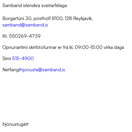
Samband íslenskra sveitarfélaga
Borgartúni 30, pósthólf 8100, 128 Reykjavík,
samband@samband.is
Kt. 550269-4739
Opnunartími skrifstofunnar er frá kl. 09:00-15:00 virka daga
Sími
515-4900
Netfang
thjonusta@samband.is
Þjónustugátt