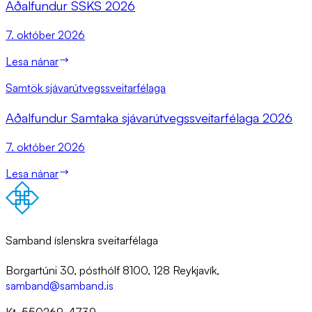
Að­al­fund­ur SSKS 2026
7. október 2026
Lesa nánar
Samtök sjávarútvegssveitarfélaga
Að­al­fund­ur Sam­taka sjáv­ar­út­vegs­sveit­ar­fé­laga 2026
7. október 2026
Lesa nánar
Samband íslenskra sveitarfélaga
Borgartúni 30, pósthólf 8100, 128 Reykjavík,
samband@samband.is