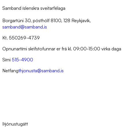
Samband íslenskra sveitarfélaga
Borgartúni 30, pósthólf 8100, 128 Reykjavík,
samband@samband.is
Kt. 550269-4739
Opnunartími skrifstofunnar er frá kl. 09:00-15:00 virka daga
Sími
515-4900
Netfang
thjonusta@samband.is
Þjónustugátt