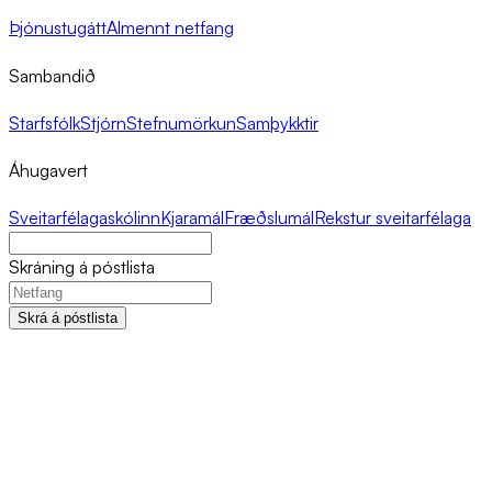
Þjónustugátt
Almennt netfang
Sambandið
Starfsfólk
Stjórn
Stefnumörkun
Samþykktir
Áhugavert
Sveitarfélagaskólinn
Kjaramál
Fræðslumál
Rekstur sveitarfélaga
Skráning á póstlista
Skrá á póstlista