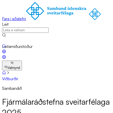
Fara í aðalefni
Leit
Leitarniðurstöður
Valmynd
Viðburðir
Sambandið
Fjár­mála­ráð­stefna sveit­ar­fé­laga
2025