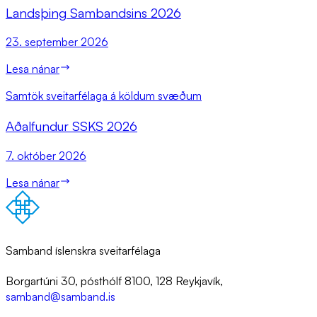
Lands­þing Sam­bands­ins 2026
23. september 2026
Lesa nánar
Samtök sveitarfélaga á köldum svæðum
Að­al­fund­ur SSKS 2026
7. október 2026
Lesa nánar
Samband íslenskra sveitarfélaga
Borgartúni 30, pósthólf 8100, 128 Reykjavík,
samband@samband.is