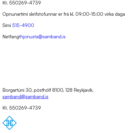
Kt. 550269-4739
Opnunartími skrifstofunnar er frá kl. 09:00-15:00 virka daga
Sími
515-4900
Netfang
thjonusta@samband.is
Borgartúni 30, pósthólf 8100, 128 Reykjavík,
samband@samband.is
Kt. 550269-4739