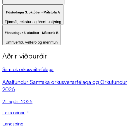
Föstudagur 3. október - Málstofa A
Fjármál, rekstur og áhættustýring
Föstudagur 3. október - Málstofa B
Umhverfið, velferð og menntun
Aðrir viðburðir
Samtök orkusveitarfélaga
Að­al­fund­ur Sam­taka orku­sveit­ar­fé­laga og Orkufund­ur
2026
21. ágúst 2026
Lesa nánar
Landsþing