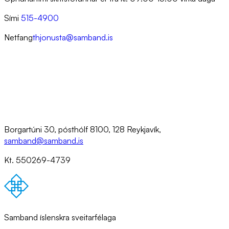
Sími
515-4900
Netfang
thjonusta@samband.is
Borgartúni 30, pósthólf 8100, 128 Reykjavík,
samband@samband.is
Kt. 550269-4739
Samband íslenskra sveitarfélaga