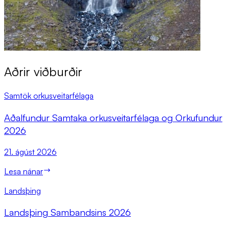
Aðrir viðburðir
Samtök orkusveitarfélaga
Að­al­fund­ur Sam­taka orku­sveit­ar­fé­laga og Orkufund­ur
2026
21. ágúst 2026
Lesa nánar
Landsþing
Lands­þing Sam­bands­ins 2026