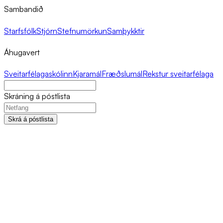
Sambandið
Starfsfólk
Stjórn
Stefnumörkun
Samþykktir
Áhugavert
Sveitarfélagaskólinn
Kjaramál
Fræðslumál
Rekstur sveitarfélaga
Skráning á póstlista
Skrá á póstlista