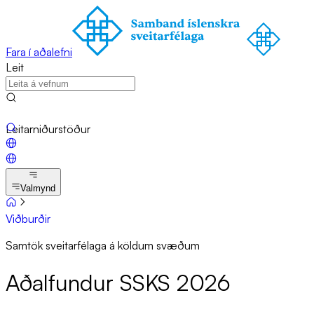
Fara í aðalefni
Leit
Leitarniðurstöður
Valmynd
Viðburðir
Samtök sveitarfélaga á köldum svæðum
Að­al­fund­ur SSKS 2026