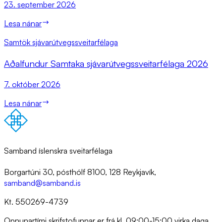
23. september 2026
Lesa nánar
Samtök sjávarútvegssveitarfélaga
Að­al­fund­ur Sam­taka sjáv­ar­út­vegs­sveit­ar­fé­laga 2026
7. október 2026
Lesa nánar
Samband íslenskra sveitarfélaga
Borgartúni 30, pósthólf 8100, 128 Reykjavík,
samband@samband.is
Kt. 550269-4739
Opnunartími skrifstofunnar er frá kl. 09:00-15:00 virka daga