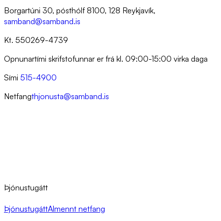
Borgartúni 30, pósthólf 8100, 128 Reykjavík,
samband@samband.is
Kt. 550269-4739
Opnunartími skrifstofunnar er frá kl. 09:00-15:00 virka daga
Sími
515-4900
Netfang
thjonusta@samband.is
Þjónustugátt
Þjónustugátt
Almennt netfang